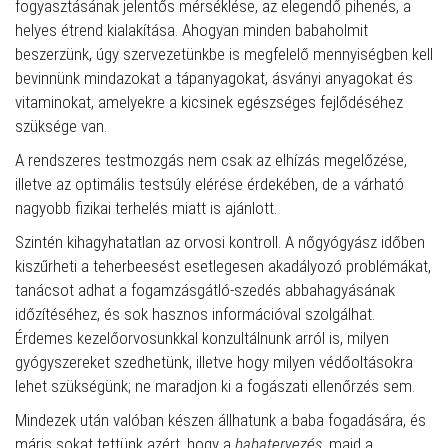
fogyasztásának jelentős mérséklése, az elegendő pihenés, a
helyes étrend kialakítása. Ahogyan minden babaholmit
beszerzünk, úgy szervezetünkbe is megfelelő mennyiségben kell
bevinnünk mindazokat a tápanyagokat, ásványi anyagokat és
vitaminokat, amelyekre a kicsinek egészséges fejlődéséhez
szüksége van.
A rendszeres testmozgás nem csak az elhízás megelőzése,
illetve az optimális testsúly elérése érdekében, de a várható
nagyobb fizikai terhelés miatt is ajánlott.
Szintén kihagyhatatlan az orvosi kontroll. A nőgyógyász időben
kiszűrheti a teherbeesést esetlegesen akadályozó problémákat,
tanácsot adhat a fogamzásgátló-szedés abbahagyásának
időzítéséhez, és sok hasznos információval szolgálhat.
Érdemes kezelőorvosunkkal konzultálnunk arról is, milyen
gyógyszereket szedhetünk, illetve hogy milyen védőoltásokra
lehet szükségünk; ne maradjon ki a fogászati ellenőrzés sem.
Mindezek után valóban készen állhatunk a baba fogadására, és
máris sokat tettünk azért, hogy a
babatervezés
, majd a