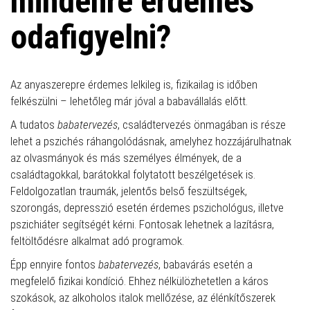
mindenre érdemes
odafigyelni?
Az anyaszerepre érdemes lelkileg is, fizikailag is időben
felkészülni – lehetőleg már jóval a babavállalás előtt.
A tudatos
babatervezés
, családtervezés önmagában is része
lehet a pszichés ráhangolódásnak, amelyhez hozzájárulhatnak
az olvasmányok és más személyes élmények, de a
családtagokkal, barátokkal folytatott beszélgetések is.
Feldolgozatlan traumák, jelentős belső feszültségek,
szorongás, depresszió esetén érdemes pszichológus, illetve
pszichiáter segítségét kérni. Fontosak lehetnek a lazításra,
feltöltődésre alkalmat adó programok.
Épp ennyire fontos
babatervezés
, babavárás esetén a
megfelelő fizikai kondíció. Ehhez nélkülözhetetlen a káros
szokások, az alkoholos italok mellőzése, az élénkítőszerek