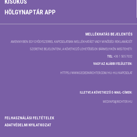
KISOKOS
HÖLGYNAPTÁR APP
MELLÉKHATÁS BEJELENTÉS
AMENNYIBEN EGY GYÓGYSZERREL KAPCSOLATBAN MELLÉKHATÁST VAGY MINŐSÉGI REKLAMÁCIÓT
SZERETNE BEJELENTENI, A KÖVETKEZŐ LEHETŐSÉGEK BÁRMELYIKÉN MEGTEHETI:
TEL:
+36 1 505 7032
VAGY AZ ALÁBBI FELÜLETEN:
HTTPS://WWW.GEDEONRICHTER.COM/HU-HU/KAPCSOLAT
ILLETVE A KÖVETKEZŐ E-MAIL-CÍMEN:
MEDINFO@RICHTER.HU
FELHASZNÁLÁSI FELTÉTELEK
ADATVÉDELMI NYILATKOZAT