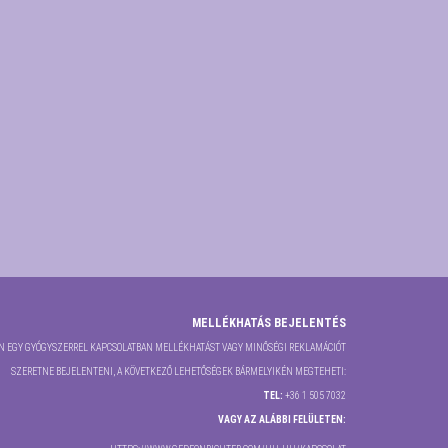
MELLÉKHATÁS BEJELENTÉS
 EGY GYÓGYSZERREL KAPCSOLATBAN MELLÉKHATÁST VAGY MINŐSÉGI REKLAMÁCIÓT
SZERETNE BEJELENTENI, A KÖVETKEZŐ LEHETŐSÉGEK BÁRMELYIKÉN MEGTEHETI:
TEL:
+36 1 505 7032
VAGY AZ ALÁBBI FELÜLETEN: