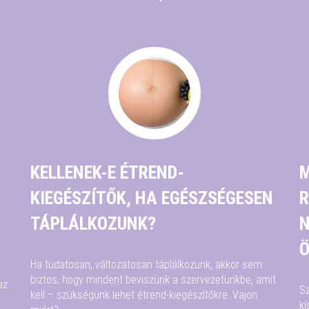
KELLENEK-E ÉTREND-
M
KIEGÉSZÍTŐK, HA EGÉSZSÉGESEN
R
TÁPLÁLKOZUNK?
N
Ö
Ha tudatosan, változatosan táplálkozunk, akkor sem
biztos, hogy mindent beviszünk a szervezetünkbe, amit
az
S
kell – szükségünk lehet étrend-kiegészítőkre. Vajon
kí