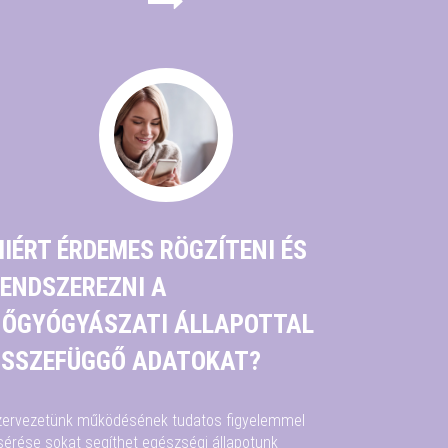
IÉRT ÉRDEMES RÖGZÍTENI ÉS
ENDSZEREZNI A
ŐGYÓGYÁSZATI ÁLLAPOTTAL
SSZEFÜGGŐ ADATOKAT?
zervezetünk működésének tudatos figyelemmel
sérése sokat segíthet egészségi állapotunk