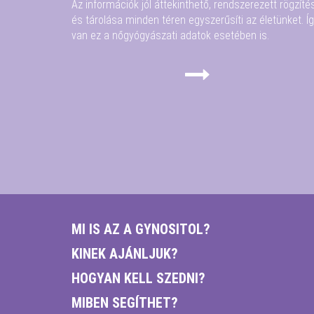
Az információk jól áttekinthető, rendszerezett rögzíté
és tárolása minden téren egyszerűsíti az életünket. Í
van ez a nőgyógyászati adatok esetében is.
MI IS AZ A GYNOSITOL?
KINEK AJÁNLJUK?
HOGYAN KELL SZEDNI?
MIBEN SEGÍTHET?