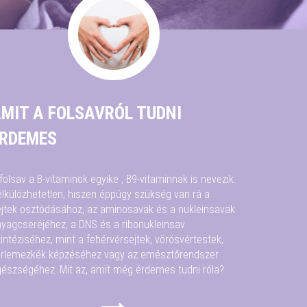
MIT A FOLSAVRÓL TUDNI
RDEMES
folsav a B-vitaminok egyike ; B9-vitaminnak is nevezik.
lkülözhetetlen, hiszen éppúgy szükség van rá a
jtek osztódásához, az aminosavak és a nukleinsavak
yagcseréjéhez, a DNS és a ribonukleinsav
intéziséhez, mint a fehérvérsejtek, vörösvértestek,
érlemezkék képzéséhez vagy az emésztőrendszer
észségéhez. Mit az, amit még érdemes tudni róla?