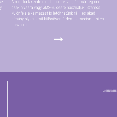
se
A mobilunk szinte mindig nálunk van, és már rég nem
gy
csak hívásra vagy SMS-küldésre használjuk. Számos
különféle alkalmazást is letölthetünk rá – és akad
néhány olyan, amit különösen érdemes megismerni és
használni.
AMENNYIBEN