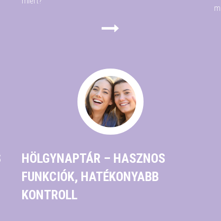
miért?
m
S
HÖLGYNAPTÁR – HASZNOS
FUNKCIÓK, HATÉKONYABB
KONTROLL