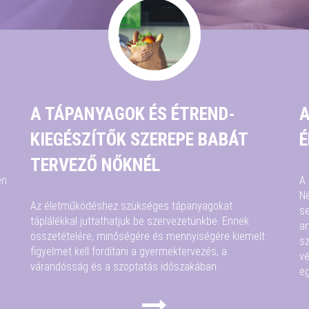
A TÁPANYAGOK ÉS ÉTREND-
A
KIEGÉSZÍTŐK SZEREPE BABÁT
É
TERVEZŐ NŐKNÉL
en
A 
Né
Az életműködéshez szükséges tápanyagokat
se
táplálékkal juttathatjuk be szervezetünkbe. Ennek
an
összetételére, minőségére és mennyiségére kiemelt
sz
figyelmet kell fordítani a gyermektervezés, a
v
várandósság és a szoptatás időszakában.
eg