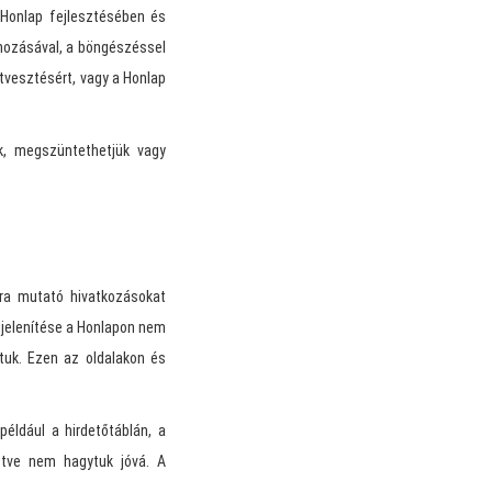
Honlap fejlesztésében és
hozásával, a böngészéssel
atvesztésért, vagy a Honlap
ük, megszüntethetjük vagy
ra mutató hivatkozásokat
gjelenítése a Honlapon nem
tuk. Ezen az oldalakon és
például a hirdetőtáblán, a
etve nem hagytuk jóvá. A