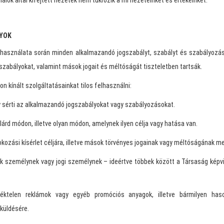
ók által kifejtett nézetek nem tükrözik a mi nézeteinket és értékeinket.
LYOK
p használata során minden alkalmazandó jogszabályt, szabályt és szabályozást
gszabályokat, valamint mások jogait és méltóságát tiszteletben tartsák.
n kínált szolgáltatásainkat tilos felhasználni:
 sérti az alkalmazandó jogszabályokat vagy szabályozásokat.
lárd módon, illetve olyan módon, amelynek ilyen célja vagy hatása van.
kozási kísérlet céljára, illetve mások törvényes jogainak vagy méltóságának me
ik személynek vagy jogi személynek – ideértve többek között a Társaság képvis
etéktelen reklámok vagy egyéb promóciós anyagok, illetve bármilyen has
küldésére.