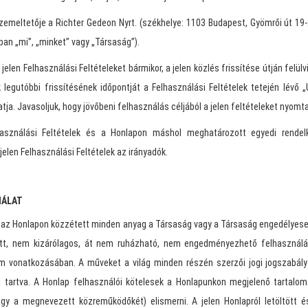
zemeltetője a Richter Gedeon Nyrt. (székhelye: 1103 Budapest, Gyömrői út 19
an „mi”, „minket” vagy „Társaság”).
 jelen Felhasználási Feltételeket bármikor, a jelen közlés frissítése útján felü
 legutóbbi frissítésének időpontját a Felhasználási Feltételek tetején lévő „
tja. Javasoljuk, hogy jövőbeni felhasználás céljából a jelen feltételeket nyomta
asználási Feltételek és a Honlapon máshol meghatározott egyedi rendel
jelen Felhasználási Feltételek az irányadók.
NÁLAT
s az Honlapon közzétett minden anyag a Társaság vagy a Társaság engedélyesei
ott, nem kizárólagos, át nem ruházható, nem engedményezhető felhasználá
om vonatkozásában. A műveket a világ minden részén szerzői jogi jogszabál
n tartva. A Honlap felhasználói kötelesek a Honlapunkon megjelenő tartalo
gy a megnevezett közreműködőkét) elismerni. A jelen Honlapról letöltött é