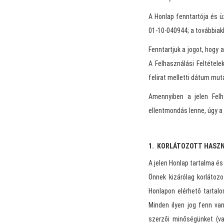
A Honlap fenntartója és ü
01-10-040944; a továbbiakb
Fenntartjuk a jogot, hogy a
A Felhasználási Feltételek
felirat melletti dátum muta
Amennyiben a jelen Felh
ellentmondás lenne, úgy a 
1. KORLÁTOZOTT HASZ
A jelen Honlap tartalma é
Önnek kizárólag korlátoz
Honlapon elérhető tartal
Minden ilyen jog fenn va
szerzői minőségünket (va