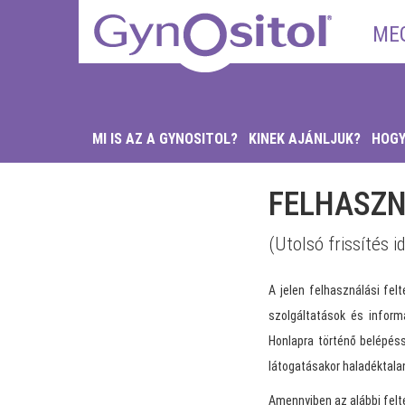
ME
MI IS AZ A GYNOSITOL?
KINEK AJÁNLJUK?
HOGY
FELHASZN
(Utolsó frissítés i
A jelen felhasználási felt
szolgáltatások és inform
Honlapra történő belépéss
látogatásakor haladéktalan
Amennyiben az alábbi felté