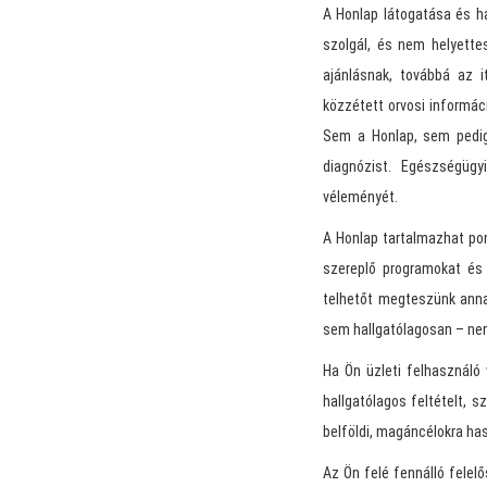
A Honlap látogatása és ha
szolgál, és nem helyette
ajánlásnak, továbbá az 
közzétett orvosi informác
Sem a Honlap, sem pedig 
diagnózist. Egészségügy
véleményét.
A Honlap tartalmazhat pon
szereplő programokat és 
telhetőt megteszünk anna
sem hallgatólagosan – nem
Ha Ön üzleti felhasználó
hallgatólagos feltételt, 
belföldi, magáncélokra has
Az Ön felé fennálló felel