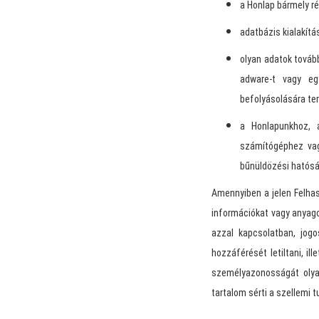
a Honlap bármely ré
adatbázis kialakítá
olyan adatok tovább
adware-t vagy eg
befolyásolására te
a Honlapunkhoz, 
számítógéphez vag
bűnüldözési hatósá
Amennyiben a jelen Felhasz
információkat vagy anyag
azzal kapcsolatban, jog
hozzáférését letiltani, il
személyazonosságát olyan
tartalom sérti a szellemi 