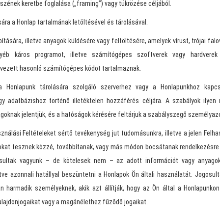
szének keretbe foglalása („framing”) vagy tükrözése céljából.
sára a Honlap tartalmának letöltésével és tárolásával.
ítására, illetve anyagok küldésére vagy feltöltésére, amelyek vírust, trójai fal
yéb káros programot, illetve számítógépes szoftverek vagy hardvere
rvezett hasonló számítógépes kódot tartalmaznak.
a Honlapunk tárolására szolgáló szerverhez vagy a Honlapunkhoz kapcs
y adatbázishoz történő illetéktelen hozzáférés céljára. A szabályok ilyen
goknak jelentjük, és a hatóságok kérésére feltárjuk a szabályszegő személya
nálási Feltételeket sértő tevékenység jut tudomásunkra, illetve a jelen Felha
okat tesznek közzé, továbbítanak, vagy más módon bocsátanak rendelkezésre 
osultak vagyunk – de kötelesek nem – az adott információt vagy anyagoka
letve azonnali hatállyal beszüntetni a Honlapok Ön általi használatát. Jogosu
 harmadik személyeknek, akik azt állítják, hogy az Ön által a Honlapunkon 
tulajdonjogaikat vagy a magánélethez fűződő jogaikat.