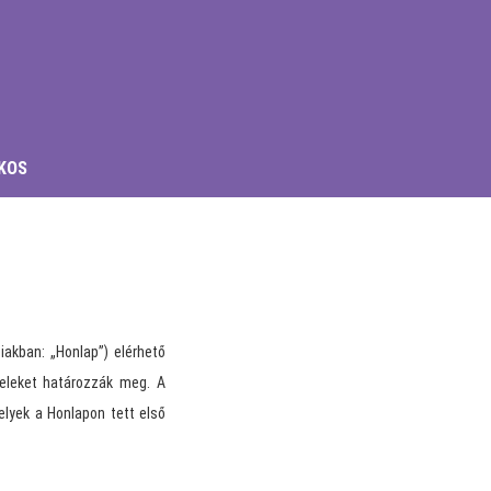
KOS
biakban: „Honlap”) elérhető
teleket határozzák meg. A
elyek a Honlapon tett első