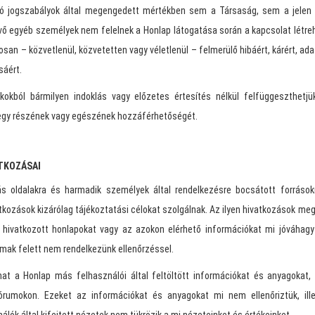
dó jogszabályok által megengedett mértékben sem a Társaság, sem a jelen 
ő egyéb személyek nem felelnek a Honlap látogatása során a kapcsolat létre
osan – közvetlenül, közvetetten vagy véletlenül – felmerülő hibáért, kárért, ad
áért.
kokból bármilyen indoklás vagy előzetes értesítés nélkül felfüggeszthetj
 egy részének vagy egészének hozzáférhetőségét.
ATKOZÁSAI
 oldalakra és harmadik személyek által rendelkezésre bocsátott források
atkozások kizárólag tájékoztatási célokat szolgálnak. Az ilyen hivatkozások me
 hivatkozott honlapokat vagy az azokon elérhető információkat mi jóváhagy
lmak felett nem rendelkezünk ellenőrzéssel.
at a Honlap más felhasználói által feltöltött információkat és anyagokat, 
rumokon. Ezeket az információkat és anyagokat mi nem ellenőriztük, ill