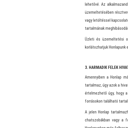
lehetővé. Az alkalmazan
üzemeltetésében résztvev
vagy letöltéssel kapcsolat
tartalmának meghibásodás
Üzleti és üzemeltetési o
korlátozhatjuk Honlapunk
3. HARMADIK FELEK HIV
Amennyiben a Honlap más
tartalmaz, úgy azok a hiv
értelmezhető úgy, hogy a
forrásokon található tarta
A jelen Honlap tartalmazh
chatszobákban vagy a fó