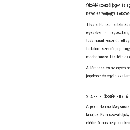
fűződő szerzői jogot és egy
nevét és védjegyeit előzet
Tilos a Honlap tartalmát 
egészben – megosztani, m
tudomásul veszi és elfog
tartalom szerzői jog tár
meghatározott feltételek 
A Társaság és az egyéb h
jogokhoz és egyéb szellem
2. A FELELŐSSÉG KORLÁ
A jelen Honlap Magyarors
kínáljuk. Nem szavatoljuk
elérhető más helyszíneken