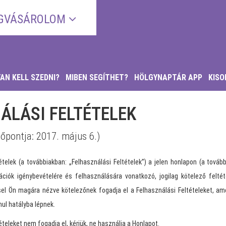
GVÁSÁROLOM
AN KELL SZEDNI?
MIBEN SEGÍTHET?
HÖLGYNAPTÁR APP
KISO
ÁLÁSI FELTÉTELEK
dőpontja: 2017. május 6.)
ételek (a továbbiakban: „Felhasználási Feltételek”) a jelen honlapon (a továb
ációk igénybevételére és felhasználására vonatkozó, jogilag kötelező felté
el Ön magára nézve kötelezőnek fogadja el a Felhasználási Feltételeket, am
ul hatályba lépnek.
teleket nem fogadja el, kérjük, ne használja a Honlapot.