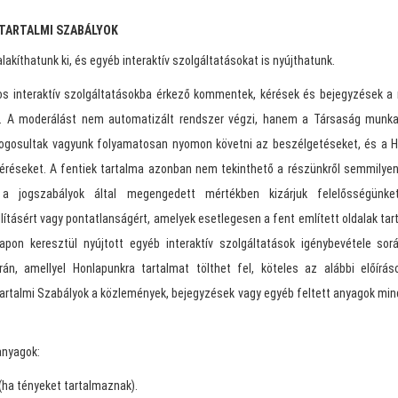
 TARTALMI SZABÁLYOK
lakíthatunk ki, és egyéb interaktív szolgáltatásokat is nyújthatunk.
os interaktív szolgáltatásokba érkező kommentek, kérések és bejegyzések a 
. A moderálást nem automatizált rendszer végzi, hanem a Társaság munkat
. Jogosultak vagyunk folyamatosan nyomon követni az beszélgetéseket, és a 
éréseket. A fentiek tartalma azonban nem tekinthető a részünkről semmilyen 
 jogszabályok által megengedett mértékben kizárjuk felelősségünke
lításért vagy pontatlanságért, amelyek esetlegesen a fent említett oldalak ta
apon keresztül nyújtott egyéb interaktív szolgáltatások igénybevétele során
án, amellyel Honlapunkra tartalmat tölthet fel, köteles az alábbi előírá
 Tartalmi Szabályok a közlemények, bejegyzések vagy egyéb feltett anyagok min
anyagok:
(ha tényeket tartalmaznak).