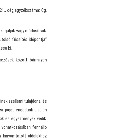
-21., cégjegyzékszáma: Cg.
lvizsgáljuk vagy módosítsuk.
Utolsó frissítés időpontja”
ssa ki.
kezések között bármilyen
nek szellemi tulajdona, és
si jogot engedünk a jelen
yok és egyezmények védik.
m vonatkozásában fennálló
s kinyomtatott oldalakhoz