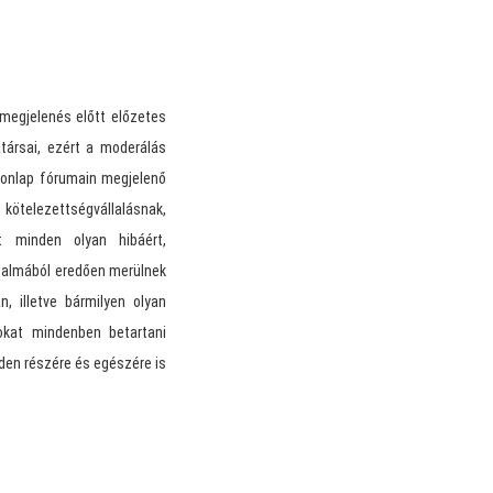
megjelenés előtt előzetes
ársai, ezért a moderálás
Honlap fórumain megjelenő
kötelezettségvállalásnak,
t minden olyan hibáért,
rtalmából eredően merülnek
, illetve bármilyen olyan
sokat mindenben betartani
den részére és egészére is