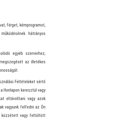
ovat, férget, kémprogramot,
k működésének hátrányos
olódó egyéb szerverhez,
 megszegését az illetékes
zonosságát.
sználási Feltételeket sértő
a Honlapon keresztül vagy
t eltávolítani vagy azok
ltak vagyunk felfedni az Ön
közzétett vagy feltöltött