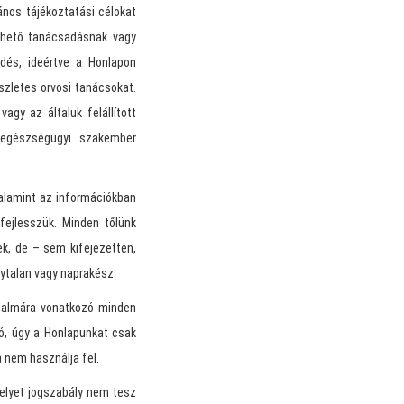
ános tájékoztatási célokat
nthető tanácsadásnak vagy
dés, ideértve a Honlapon
szletes orvosi tanácsokat.
gy az általuk felállított
t egészségügyi szakember
valamint az információkban
fejlesszük. Minden tőlünk
k, de – sem kifejezetten,
nytalan vagy naprakész.
rtalmára vonatkozó minden
ló, úgy a Honlapunkat csak
a nem használja fel.
melyet jogszabály nem tesz