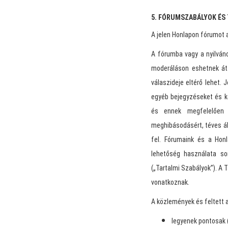
5. FÓRUMSZABÁLYOK ÉS
A jelen Honlapon fórumot a
A fórumba vagy a nyilván
moderáláson eshetnek át
válaszideje eltérő lehet
egyéb bejegyzéseket és k
és ennek megfelelően a
meghibásodásért, téves ál
fel. Fórumaink és a Honl
lehetőség használata sor
(„Tartalmi Szabályok”). A
vonatkoznak.
A közlemények és feltett 
legyenek pontosak 