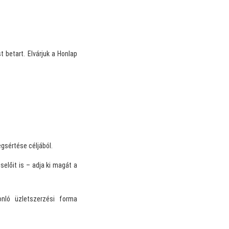
 betart. Elvárjuk a Honlap
gsértése céljából.
előit is – adja ki magát a
onló üzletszerzési forma