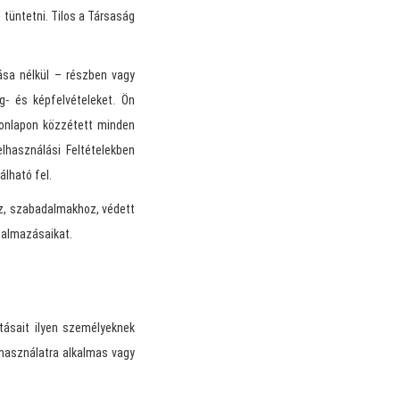
l tüntetni. Tilos a Társaság
lása nélkül – részben vagy
g- és képfelvételeket. Ön
Honlapon közzétett minden
lhasználási Feltételekben
lható fel.
z, szabadalmakhoz, védett
talmazásaikat.
tásait ilyen személyeknek
 használatra alkalmas vagy