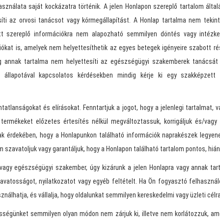
sználata saját kockázatra történik. A jelen Honlapon szereplő tartalom által
síti az orvosi tanácsot vagy kórmegállapítást. A Honlap tartalma nem teki
itt szereplő információkra nem alapozható semmilyen döntés vagy intézke
iókat is, amelyek nem helyettesíthetik az egyes betegek igényeire szabott ré
annak tartalma nem helyettesíti az egészségügyi szakemberek tanácsát va
i állapotával kapcsolatos kérdésekben mindig kérje ki egy szakképzet
tatlanságokat és elírásokat. Fenntartjuk a jogot, hogy a jelenlegi tartalmat, 
termékeket előzetes értesítés nélkül megváltoztassuk, korrigáljuk és/vagy 
k érdekében, hogy a Honlapunkon található információk naprakészek legyene
 szavatoljuk vagy garantáljuk, hogy a Honlapon található tartalom pontos, hiá
 vagy egészségügyi szakember, úgy kizárunk a jelen Honlapra vagy annak ta
szavatosságot, nyilatkozatot vagy egyéb feltételt. Ha Ön fogyasztó felhaszná
ználhatja, és vállalja, hogy oldalunkat semmilyen kereskedelmi vagy üzleti célr
ősségünket semmilyen olyan módon nem zárjuk ki, illetve nem korlátozzuk, a