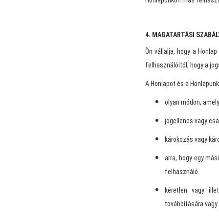
Honlapunkon más felhasznál
4. MAGATARTÁSI SZABÁ
Ön vállalja, hogy a Honla
felhasználóitól, hogy a jo
A Honlapot és a Honlapunko
olyan módon, amely
jogellenes vagy csa
károkozás vagy káro
arra, hogy egy más
felhasználó.
kéretlen vagy ill
továbbítására vagy 