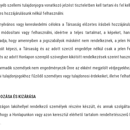
éb szellemi tulajdonjogra vonatkozó jelzést tiszteletben kell tartani és fel kel
es hozzájárulásunk nélkül felhasználni.
nyilvános vagy kereskedelmi célokra a Társaság előzetes írásbeli hozzájáru
ódosítani vagy felhasználni, ideértve a teljes tartalmat, a képeket, han
adja, hogy amennyiben a jogszabályok másként nem rendelkeznek, a jelen 
gyát képezi, a Társaság és az adott szerző engedélye nélkül csak a jelen Fe
és az adott Honlapon szereplő szövegben kikötött rendelkezések szerint haszná
armadik személyek nem engedményezik Önre az ekként megjelölt védjegyekhe
i tulajdonjogokhoz fűződő személyes vagy tulajdonosi érdekeiket, illetve felha
TOZÁSA ÉS KIZÁRÁSA
zágon lakóhellyel rendelkező személyek részére készült, és annak szolgálta
, hogy a Honlapunkon vagy azon keresztül elérhető tartalom rendeltetésszerű
.